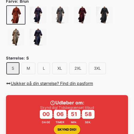
Farve:
Brun
Størrelse:
S
S
M
L
XL
2XL
3XL
Usikker på din størrelse? Find din pasform
Udløber om:
Skynd dig! Tidsbegrænset tilbud
00
06
51
57
:
:
:
DAGE
TIMER
MIN.
SEK.
SKYND DIG!