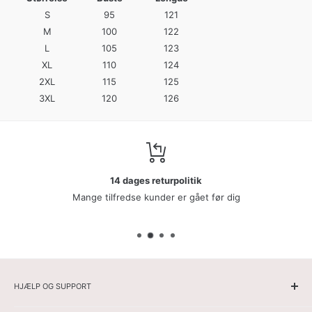
S
95
121
M
100
122
L
105
123
XL
110
124
2XL
115
125
3XL
120
126
14 dages returpolitik
Mange tilfredse kunder er gået før dig
HJÆLP OG SUPPORT
Hjemmeside