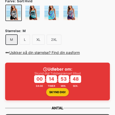
Farve:
Sort Hvid
Størrelse:
M
M
L
XL
2XL
Usikker på din størrelse? Find din pasform
Udløber om:
Skynd dig! Tidsbegrænset tilbud
00
14
53
47
:
:
:
DAGE
TIMER
MIN.
SEK.
SKYND DIG!
ANTAL