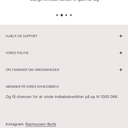
HJÆLP OG SUPPORT
Hjemmeside
VORES POLITIK
Herrer
Damer
Ansvarsfraskrivelse
Spore din ordre
OPLYSNINGER OM VIRKSOMHEDEN
Cookiepolitik
Om os
Forsendelsesbetingelser
Websitets navn: Rasmussen Butik
Kontakt
Adresse:
Torenlaan 5b, Bussum 1402 AT, Holland
Fortrolighedspolitik
ABONNER PÅ VORES NYHEDSBREV!
E-mail:
info@rasmussenbutik.dk
Generelle vilkår og betingelser
Og få chancen for at vinde indkøbskreditter på op til 1000 DKK.
Kontaktformular:
her
Retur- og Refusionspolitik
Telefon:
+31657248511
Ofte stillede spørgsmål
Handelskammernummer:
85704520
Betalingspolitik
Momsnummer:
NL863712782B01
Instagram:
Rasmussen-Butik
Fortrydelsesformular