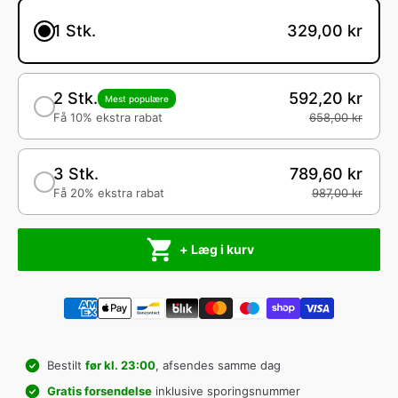
1 Stk.
329,00 kr
2 Stk.
592,20 kr
Mest populære
Få 10% ekstra rabat
658,00 kr
3 Stk.
789,60 kr
Få 20% ekstra rabat
987,00 kr
+ Læg i kurv
Bestilt
før kl. 23:00
, afsendes samme dag
Gratis forsendelse
inklusive sporingsnummer