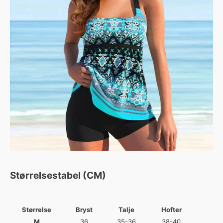
Størrelsestabel (CM)
Størrelse
Bryst
Talje
Hofter
M
36
35-36
38-40