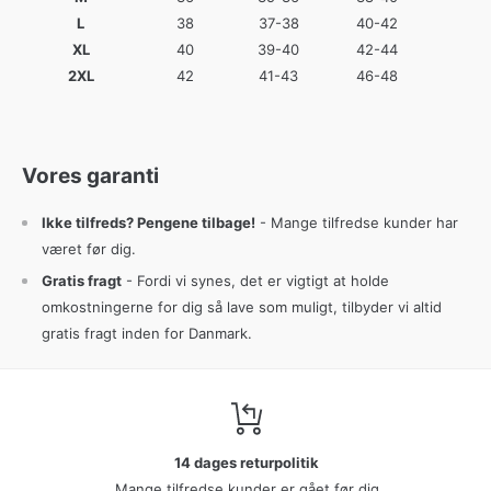
L
38
37-38
40-42
XL
40
39-40
42-44
2XL
42
41-43
46-48
Vores garanti
Ikke tilfreds? Pengene tilbage!
- Mange tilfredse kunder har
været før dig.
Gratis fragt
- Fordi vi synes, det er vigtigt at holde
omkostningerne for dig så lave som muligt, tilbyder vi altid
gratis fragt inden for Danmark.
14 dages returpolitik
Mange tilfredse kunder er gået før dig