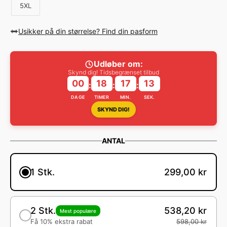
5XL
Usikker på din størrelse? Find din pasform
Udløber om:
Skynd dig! Tidsbegrænset tilbud
00
18
17
12
:
:
:
DAGE
TIMER
MIN.
SEK.
SKYND DIG!
ANTAL
1 Stk.
299,00 kr
2 Stk.
538,20 kr
Mest populære
Få 10% ekstra rabat
598,00 kr