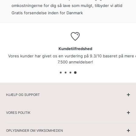
omkostningerne for dig så lave som muligt, tilbyder vi altid
Gratis forsendelse inden for Danmark
Kundetilfredshed
Vores kunder har givet os en vurdering på 9.3/10 baseret på mere end
7.500 anmeldelser!
HJÆLP OG SUPPORT
Hjemmeside
VORES POLITIK
Herrer
Damer
Ansvarsfraskrivelse
Spore din ordre
OPLYSNINGER OM VIRKSOMHEDEN
Cookiepolitik