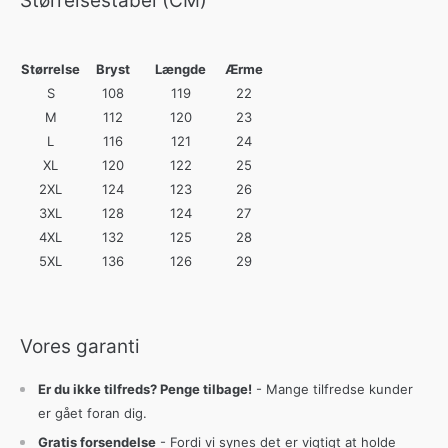
Størrelsestabel (CM)
Størrelse
Bryst
Længde
Ærme
S
108
119
22
M
112
120
23
L
116
121
24
XL
120
122
25
2XL
124
123
26
3XL
128
124
27
4XL
132
125
28
5XL
136
126
29
Vores garanti
Er du ikke tilfreds? Penge tilbage!
- Mange tilfredse kunder
er gået foran dig.
Gratis forsendelse
- Fordi vi synes det er vigtigt at holde