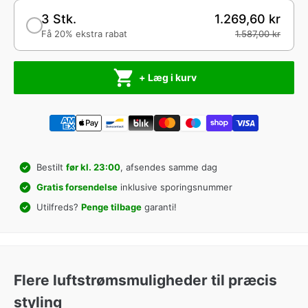
3 Stk.
1.269,60 kr
Få 20% ekstra rabat
1.587,00 kr
+ Læg i kurv
Bestilt
før kl. 23:00
, afsendes samme dag
Gratis forsendelse
inklusive sporingsnummer
Utilfreds?
Penge tilbage
garanti!
Flere luftstrømsmuligheder til præcis
styling