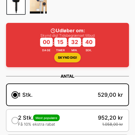
Udløber om:
Skynd dig! Tidsbegrænset tilbud
00
15
32
40
:
:
:
DAGE
TIMER
MIN.
SEK.
SKYND DIG!
ANTAL
1 Stk.
529,00 kr
2 Stk.
952,20 kr
Mest populære
Få 10% ekstra rabat
1.058,00 kr