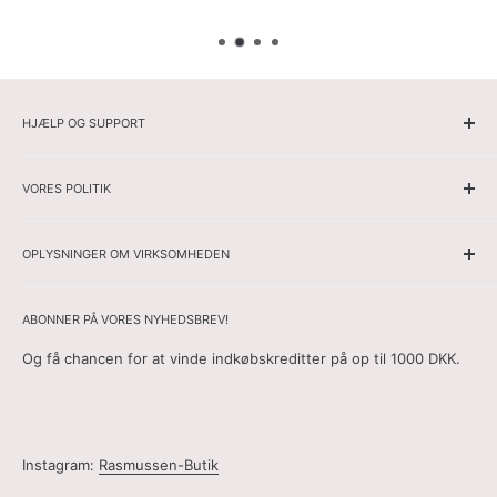
HJÆLP OG SUPPORT
Hjemmeside
VORES POLITIK
Herrer
Damer
Ansvarsfraskrivelse
Spore din ordre
OPLYSNINGER OM VIRKSOMHEDEN
Cookiepolitik
Om os
Forsendelsesbetingelser
Websitets navn: Rasmussen Butik
Kontakt
Adresse:
Torenlaan 5b, Bussum 1402 AT, Holland
Fortrolighedspolitik
ABONNER PÅ VORES NYHEDSBREV!
E-mail:
info@rasmussenbutik.dk
Generelle vilkår og betingelser
Og få chancen for at vinde indkøbskreditter på op til 1000 DKK.
Kontaktformular:
her
Retur- og Refusionspolitik
Telefon:
+31657248511
Ofte stillede spørgsmål
Handelskammernummer:
85704520
Betalingspolitik
Momsnummer:
NL863712782B01
Instagram:
Rasmussen-Butik
Fortrydelsesformular
Åbningstider for kundeservice: