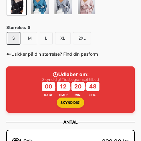
Størrelse:
S
S
M
L
XL
2XL
Usikker på din størrelse? Find din pasform
Udløber om:
Skynd dig! Tidsbegrænset tilbud
00
12
20
47
:
:
:
DAGE
TIMER
MIN.
SEK.
SKYND DIG!
ANTAL