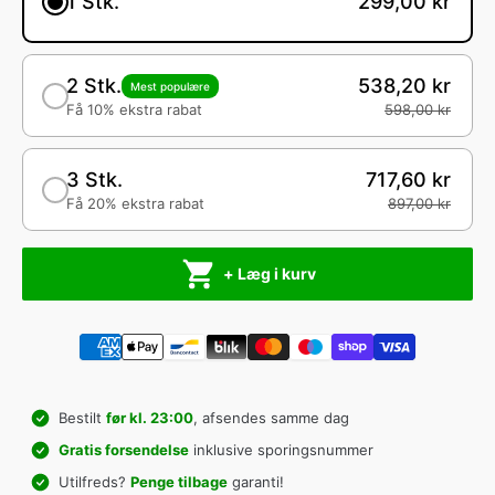
1 Stk.
299,00 kr
2 Stk.
538,20 kr
Mest populære
Få 10% ekstra rabat
598,00 kr
3 Stk.
717,60 kr
Få 20% ekstra rabat
897,00 kr
+ Læg i kurv
Bestilt
før kl. 23:00
, afsendes samme dag
Gratis forsendelse
inklusive sporingsnummer
Utilfreds?
Penge tilbage
garanti!