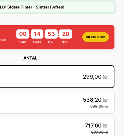
 Sidste Timer - Slutter I Aften!
00
14
53
19
:
:
:
SKYND DIG!
lbud
DAGE
TIMER
MIN.
SEK.
ANTAL
299,00 kr
538,20 kr
598,00 kr
717,60 kr
897,00 kr