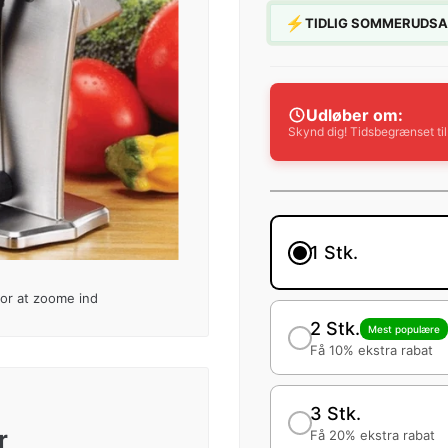
⚡
TIDLIG SOMMERUDSALG:
Udløber om:
Skynd dig! Tidsbegrænset ti
1 Stk.
for at zoome ind
2 Stk.
Mest populære
Få 10% ekstra rabat
3 Stk.
r
Få 20% ekstra rabat