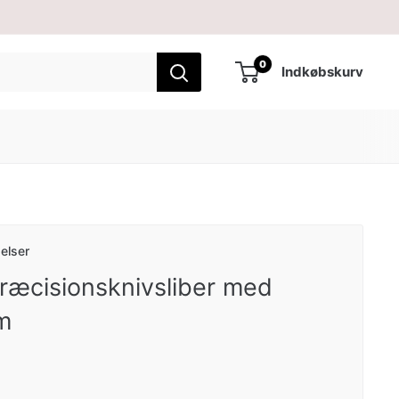
0
Indkøbskurv
elser
ræcisionsknivsliber med
em