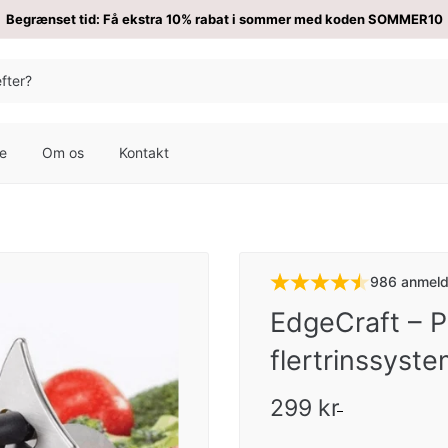
Begrænset tid: Få ekstra 10% rabat i sommer med koden SOMMER10
re
Om os
Kontakt
986 anmeld
EdgeCraft – P
flertrinssyst
299 kr