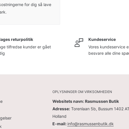
kostningerne for dig så lave
ark.
dages returpolitik
Kundeservice
ge tilfredse kunder er gået
Vores kundeservice er 
dig
besvare alle dine sp
OPLYSNINGER OM VIRKSOMHEDEN
se
Websitets navn: Rasmussen Butik
Adresse:
Torenlaan 5b, Bussum 1402 AT
Holland
gelser
E-mail:
info@rasmussenbutik.dk
k