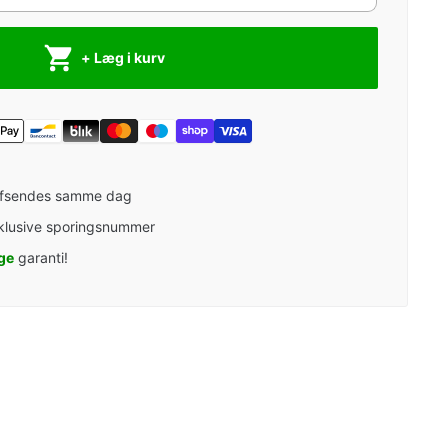
+ Læg i kurv
afsendes samme dag
klusive sporingsnummer
ge
garanti!