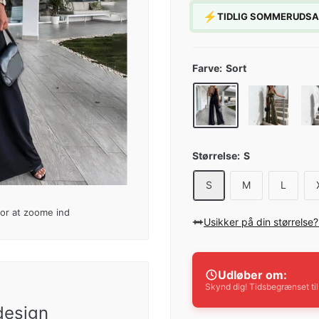
⚡
TIDLIG SOMMERUDSALG:
Farve:
Sort
Størrelse:
S
S
M
L
for at zoome ind
Usikker på din størrelse
Udløber om:
Skynd dig! Tidsbegrænset ti
design