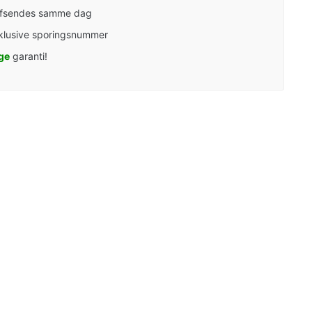
afsendes samme dag
klusive sporingsnummer
ge
garanti!