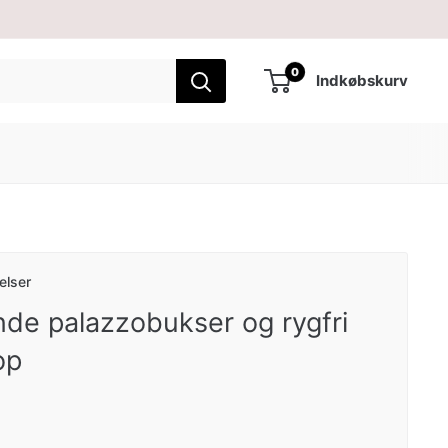
0
Indkøbskurv
elser
nde palazzobukser og rygfri
op