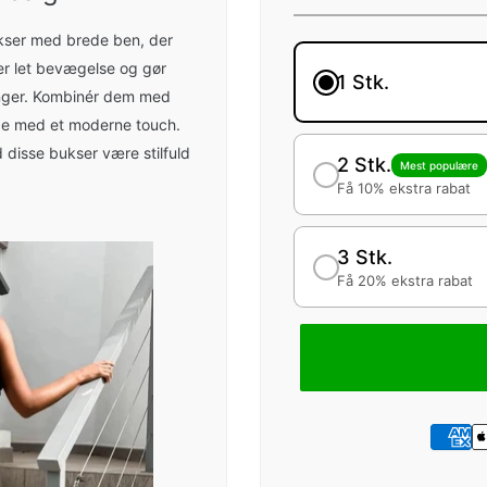
kser med brede ben, der
er let bevægelse og gør
1 Stk.
inger. Kombinér dem med
ance med et moderne touch.
d disse bukser være stilfuld
2 Stk.
Mest populære
Få 10% ekstra rabat
3 Stk.
Få 20% ekstra rabat