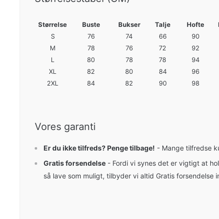
Størrelse
Buste
Bukser
Talje
Hofte
S
76
74
66
90
M
78
76
72
92
L
80
78
78
94
XL
82
80
84
96
2XL
84
82
90
98
Vores garanti
Er du ikke tilfreds? Penge tilbage!
- Mange tilfredse k
Gratis forsendelse
- Fordi vi synes det er vigtigt at 
så lave som muligt, tilbyder vi altid Gratis forsendelse