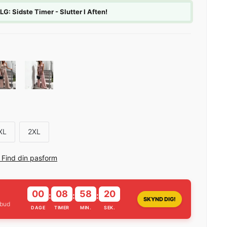
 Sidste Timer - Slutter I Aften!
XL
2XL
? Find din pasform
00
08
58
18
:
:
:
SKYND DIG!
lbud
DAGE
TIMER
MIN.
SEK.