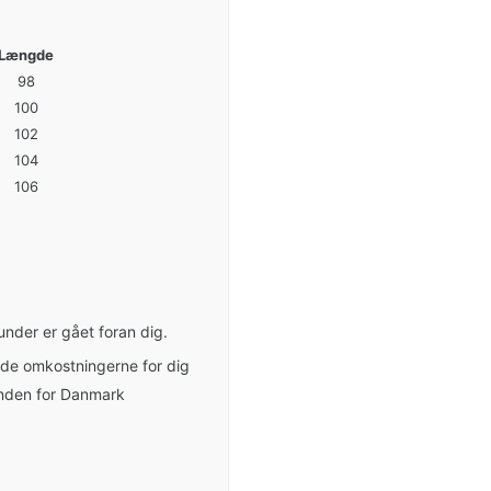
Længde
98
100
102
104
106
under er gået foran dig.
holde omkostningerne for dig
 inden for Danmark