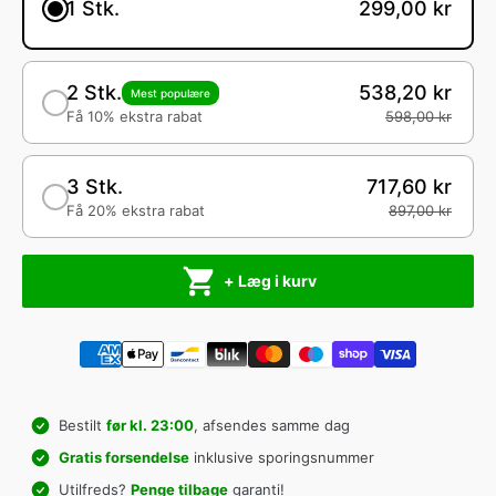
1 Stk.
299,00 kr
2 Stk.
538,20 kr
Mest populære
Få 10% ekstra rabat
598,00 kr
3 Stk.
717,60 kr
Få 20% ekstra rabat
897,00 kr
+ Læg i kurv
Bestilt
før kl. 23:00
, afsendes samme dag
Gratis forsendelse
inklusive sporingsnummer
Utilfreds?
Penge tilbage
garanti!