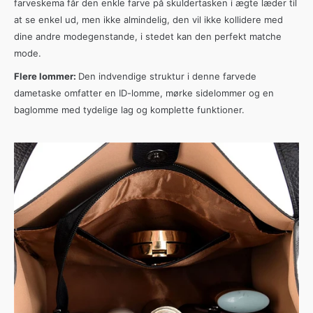
farveskema
får
den
enkle
farve
på
skuldertasken
i
ægte
læder
til
at
se
enkel
ud
,
men
ikke
almindelig
,
den
vil
ikke
kollidere
med
dine
andre
modegenstande
,
i
stedet
kan
den
perfekt
matche
mode
.
Flere lommer:
Den indvendige struktur i denne farvede
dametaske omfatter en ID-lomme, mørke sidelommer og en
baglomme med tydelige lag og komplette funktioner.