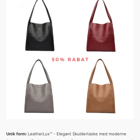
Unik form:
LeatherLux
™
-
Elegant
Skuldertaske
med
moderne