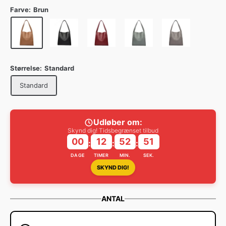
Farve:
Brun
Størrelse:
Standard
Standard
Udløber om:
Skynd dig! Tidsbegrænset tilbud
00
12
52
50
:
:
:
DAGE
TIMER
MIN.
SEK.
SKYND DIG!
ANTAL