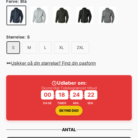
Farve:
Blå
Størrelse:
S
S
M
L
XL
2XL
Usikker på din størrelse? Find din pasform
Udløber om:
Skynd dig! Tidsbegrænset tilbud
00
18
24
22
:
:
:
DAGE
TIMER
MIN.
SEK.
SKYND DIG!
ANTAL