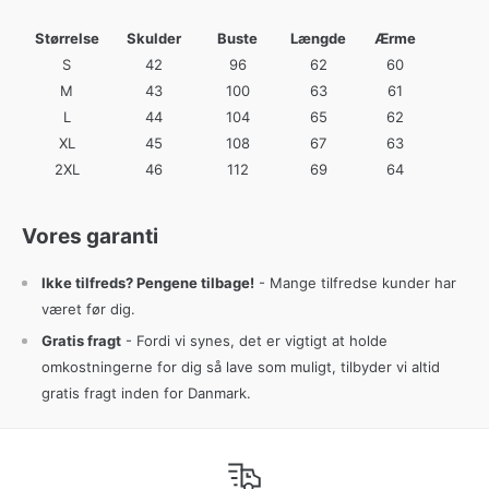
Størrelse
Skulder
Buste
Længde
Ærme
S
42
96
62
60
M
43
100
63
61
L
44
104
65
62
XL
45
108
67
63
2XL
46
112
69
64
Vores garanti
Ikke tilfreds? Pengene tilbage!
- Mange tilfredse kunder har
været før dig.
Gratis fragt
- Fordi vi synes, det er vigtigt at holde
omkostningerne for dig så lave som muligt, tilbyder vi altid
gratis fragt inden for Danmark.