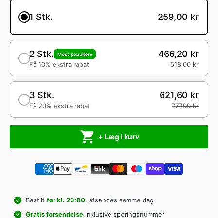
1 Stk.
259,00 kr
2 Stk.
466,20 kr
Mest populære
Få 10% ekstra rabat
518,00 kr
3 Stk.
621,60 kr
Få 20% ekstra rabat
777,00 kr
+ Læg i kurv
Bestilt
før kl. 23:00
, afsendes samme dag
Gratis forsendelse
inklusive sporingsnummer