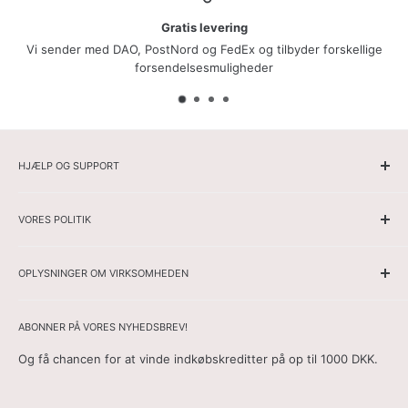
Gratis levering
Vi sender med DAO, PostNord og FedEx og tilbyder forskellige
forsendelsesmuligheder
HJÆLP OG SUPPORT
Hjemmeside
VORES POLITIK
Herrer
Damer
Ansvarsfraskrivelse
Spore din ordre
OPLYSNINGER OM VIRKSOMHEDEN
Cookiepolitik
Om os
Forsendelsesbetingelser
Websitets navn: Rasmussen Butik
Kontakt
Adresse:
Torenlaan 5b, Bussum 1402 AT, Holland
Fortrolighedspolitik
ABONNER PÅ VORES NYHEDSBREV!
E-mail:
info@rasmussenbutik.dk
Generelle vilkår og betingelser
Og få chancen for at vinde indkøbskreditter på op til 1000 DKK.
Kontaktformular:
her
Retur- og Refusionspolitik
Telefon:
+31657248511
Ofte stillede spørgsmål