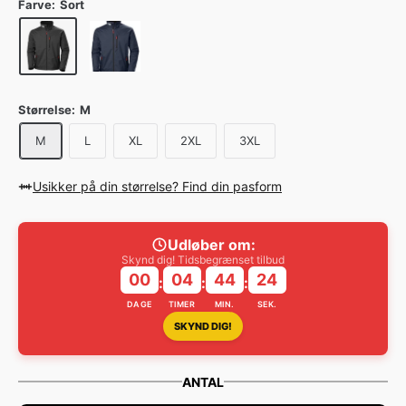
Farve:
Sort
Størrelse:
M
M
L
XL
2XL
3XL
Usikker på din størrelse? Find din pasform
Udløber om:
Skynd dig! Tidsbegrænset tilbud
00
04
44
24
:
:
:
DAGE
TIMER
MIN.
SEK.
SKYND DIG!
ANTAL