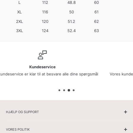
L
112
48.8
60
XL
116
50
61
2XL
120
51.2
62
3XL
124
52.4
63
Kundetilfredshed
Vores kunder har givet os en vurdering på 9.3/10 baseret på mere en
7.500 anmeldelser!
HJÆLP OG SUPPORT
Hjemmeside
VORES POLITIK
Herrer