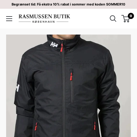
Begrænset tid: Få ekstra 10% rabat i sommer med koden SOMMER10
0