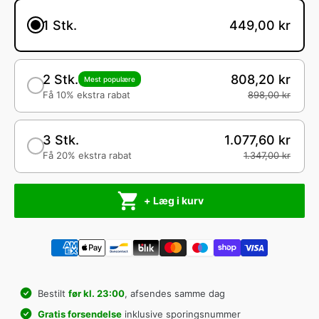
1 Stk.
449,00 kr
2 Stk.
808,20 kr
Mest populære
Få 10% ekstra rabat
898,00 kr
3 Stk.
1.077,60 kr
Få 20% ekstra rabat
1.347,00 kr
+ Læg i kurv
Bestilt
før kl. 23:00
, afsendes samme dag
Gratis forsendelse
inklusive sporingsnummer