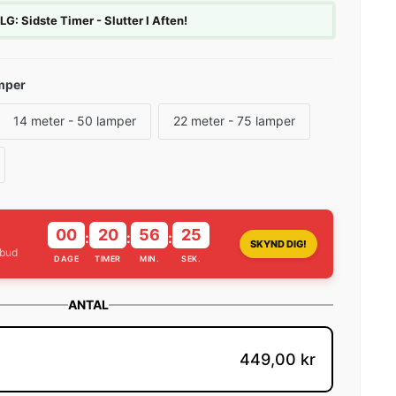
 Sidste Timer - Slutter I Aften!
amper
14 meter - 50 lamper
22 meter - 75 lamper
00
20
56
23
:
:
:
SKYND DIG!
lbud
DAGE
TIMER
MIN.
SEK.
ANTAL
449,00 kr