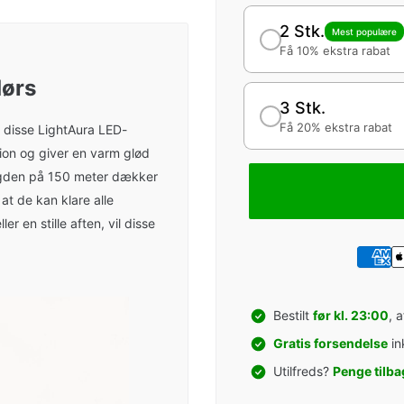
2 Stk.
Mest populære
Få 10% ekstra rabat
dørs
3 Stk.
Få 20% ekstra rabat
ed disse LightAura LED-
tion og giver en varm glød
ængden på 150 meter dækker
at de kan klare alle
er en stille aften, vil disse
Bestilt
før kl. 23:00
, 
Gratis forsendelse
in
Utilfreds?
Penge tilba