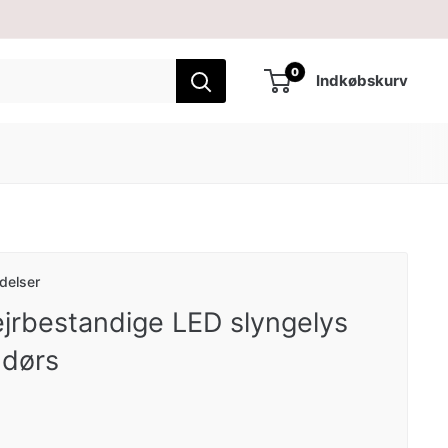
0
Indkøbskurv
delser
ejrbestandige LED slyngelys
ndørs