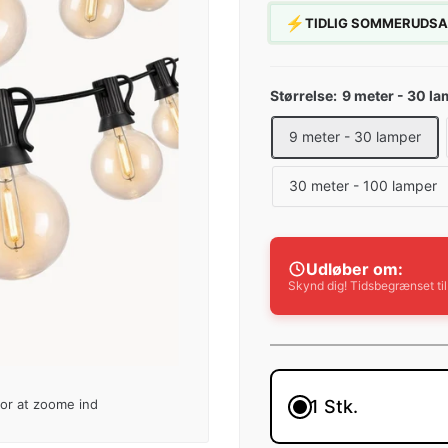
⚡
TIDLIG SOMMERUDSALG:
Størrelse:
9 meter - 30 l
9 meter - 30 lamper
30 meter - 100 lamper
Udløber om:
Skynd dig! Tidsbegrænset ti
1 Stk.
for at zoome ind