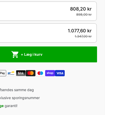
808,20 kr
898,00 kr
1.077,60 kr
1.347,00 kr
+ Læg i kurv
afsendes samme dag
klusive sporingsnummer
ge
garanti!