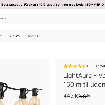
Begrænset tid: Få ekstra 10% rabat i sommer med koden SOMMER10
re
Om os
Kontakt
1505 anmel
LightAura - V
150 m til ude
449 kr
0 kr
0 kr