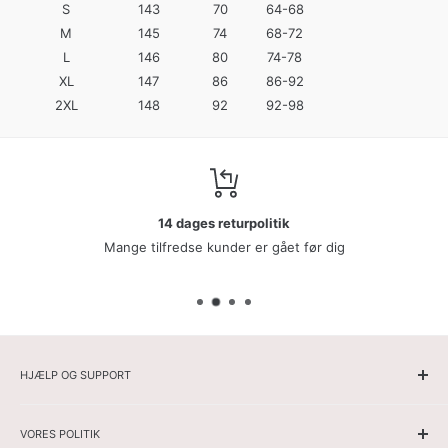
S
143
70
64-68
M
145
74
68-72
L
146
80
74-78
XL
147
86
86-92
2XL
148
92
92-98
Kundeservice
Vores kundeservice er klar til at besvare alle dine spørgsmål
HJÆLP OG SUPPORT
Hjemmeside
VORES POLITIK
Herrer