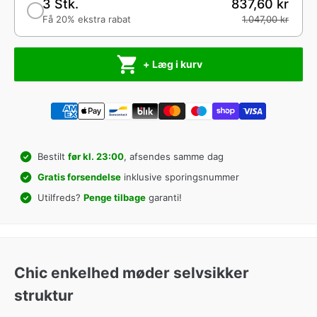
3 Stk.
837,60 kr
Få 20% ekstra rabat
1.047,00 kr
+ Læg i kurv
Bestilt
før kl. 23:00
, afsendes samme dag
Gratis forsendelse
inklusive sporingsnummer
Utilfreds?
Penge tilbage
garanti!
Chic enkelhed møder selvsikker
struktur