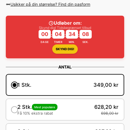
Usikker på din størrelse? Find din pasform
Udløber om:
Skynd dig! Tidsbegrænset tilbud
00
04
34
07
:
:
:
DAGE
TIMER
MIN.
SEK.
SKYND DIG!
ANTAL
1 Stk.
349,00 kr
2 Stk.
628,20 kr
Mest populære
Få 10% ekstra rabat
698,00 kr