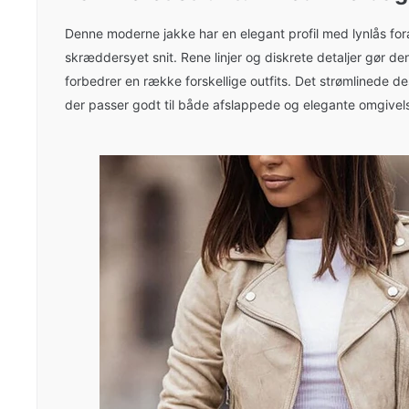
Denne moderne jakke har en elegant profil med lynlås f
skræddersyet snit. Rene linjer og diskrete detaljer gør den t
forbedrer en række forskellige outfits. Det strømlinede des
der passer godt til både afslappede og elegante omgivels