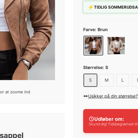
⚡
TIDLIG SOMMERUDSALG:
Farve:
Brun
Størrelse:
S
S
M
L
for at zoome ind
Usikker på din størrelse
Udløber om:
Skynd dig! Tidsbegrænset ti
gsappel