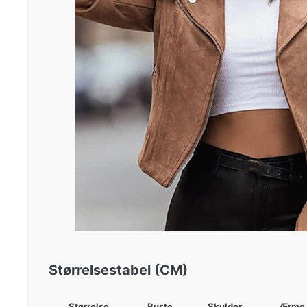
Størrelsestabel (CM)
Størrelse
Buste
Skulder
Ærme