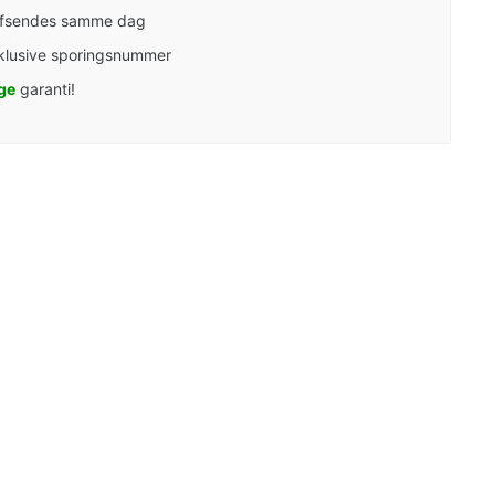
afsendes samme dag
klusive sporingsnummer
ge
garanti!