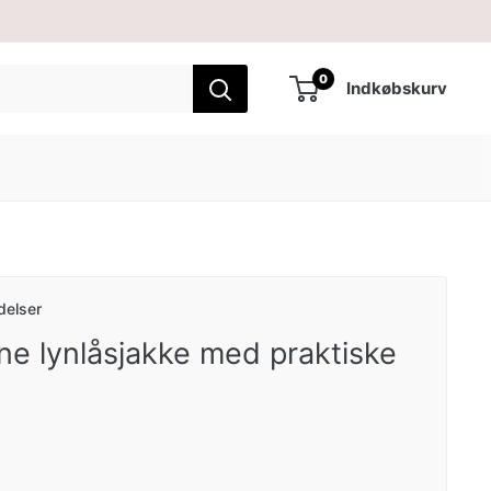
0
Indkøbskurv
delser
e lynlåsjakke med praktiske