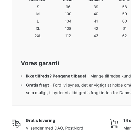
S
96
39
58
M
100
40
59
L
104
41
60
XL
108
42
61
2XL
112
43
62
Vores garanti
Ikke tilfreds? Pengene tilbage!
- Mange tilfredse kunde
Gratis fragt
- Fordi vi synes, det er vigtigt at holde om
som muligt, tilbyder vi altid gratis fragt inden for Danm
Gratis levering
14 
Vi sender med DAO, PostNord
Man