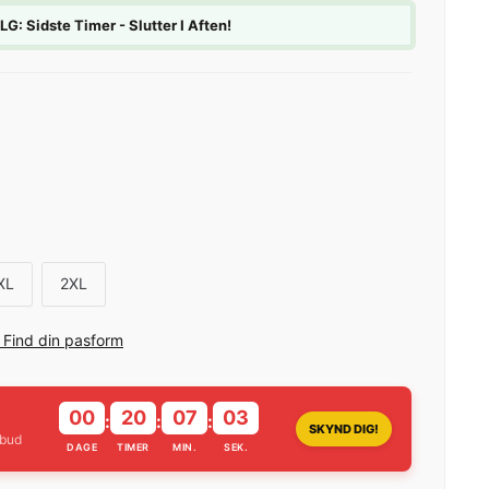
 Sidste Timer - Slutter I Aften!
XL
2XL
? Find din pasform
00
20
07
02
:
:
:
SKYND DIG!
lbud
DAGE
TIMER
MIN.
SEK.