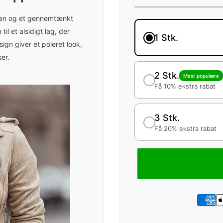
oran og et gennemtænkt
il et alsidigt lag, der
1 Stk.
ign giver et poleret look,
er.
2 Stk.
Mest populære
Få 10% ekstra rabat
3 Stk.
Få 20% ekstra rabat