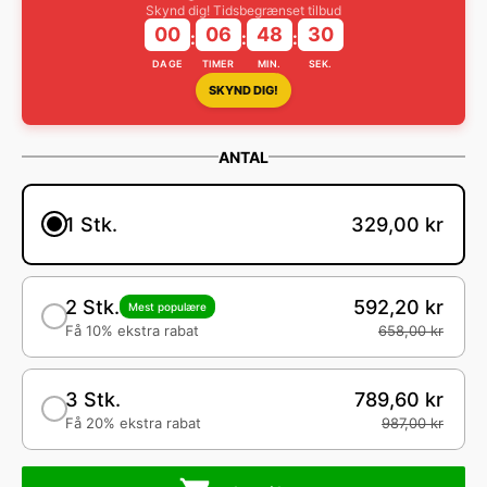
Skynd dig! Tidsbegrænset tilbud
00
06
48
29
:
:
:
DAGE
TIMER
MIN.
SEK.
SKYND DIG!
ANTAL
1 Stk.
329,00 kr
2 Stk.
592,20 kr
Mest populære
Få 10% ekstra rabat
658,00 kr
3 Stk.
789,60 kr
Få 20% ekstra rabat
987,00 kr