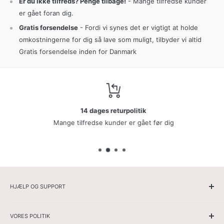
Er du ikke tilfreds? Penge tilbage!
- Mange tilfredse kunder
er gået foran dig.
Gratis forsendelse
- Fordi vi synes det er vigtigt at holde
omkostningerne for dig så lave som muligt, tilbyder vi altid
Gratis forsendelse inden for Danmark
14 dages returpolitik
Mange tilfredse kunder er gået før dig
HJÆLP OG SUPPORT
Hjemmeside
VORES POLITIK
Herrer