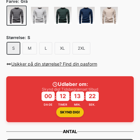
Farve:
Grå
Størrelse:
S
S
M
L
XL
2XL
Usikker på din størrelse? Find din pasform
Udløber om:
Skynd dig! Tidsbegrænset tilbud
00
12
13
22
:
:
:
DAGE
TIMER
MIN.
SEK.
SKYND DIG!
ANTAL