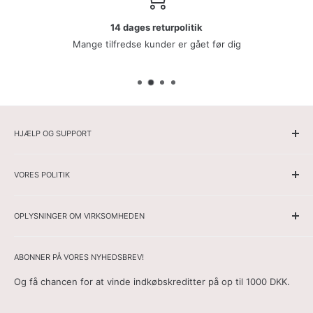
14 dages returpolitik
Mange tilfredse kunder er gået før dig
HJÆLP OG SUPPORT
Hjemmeside
VORES POLITIK
Herrer
Damer
Ansvarsfraskrivelse
Spore din ordre
OPLYSNINGER OM VIRKSOMHEDEN
Cookiepolitik
Om os
Forsendelsesbetingelser
Websitets navn: Rasmussen Butik
Kontakt
Adresse:
Torenlaan 5b, Bussum 1402 AT, Holland
Fortrolighedspolitik
ABONNER PÅ VORES NYHEDSBREV!
E-mail:
info@rasmussenbutik.dk
Generelle vilkår og betingelser
Og få chancen for at vinde indkøbskreditter på op til 1000 DKK.
Kontaktformular:
her
Retur- og Refusionspolitik
Telefon:
+31657248511