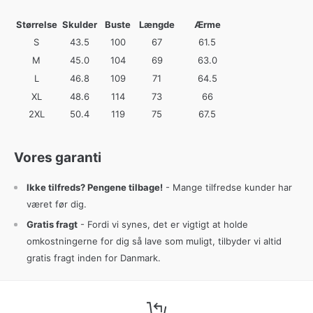
Størrelse
Skulder
Buste
Længde
Ærme
S
43.5
100
67
61.5
M
45.0
104
69
63.0
L
46.8
109
71
64.5
XL
48.6
114
73
66
2XL
50.4
119
75
67.5
Vores garanti
Ikke tilfreds? Pengene tilbage!
- Mange tilfredse kunder har
været før dig.
Gratis fragt
- Fordi vi synes, det er vigtigt at holde
omkostningerne for dig så lave som muligt, tilbyder vi altid
gratis fragt inden for Danmark.