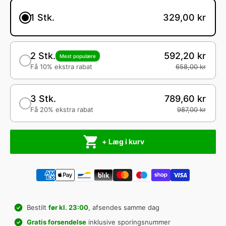
1 Stk.
329,00 kr
2 Stk.
592,20 kr
Mest populære
Få 10% ekstra rabat
658,00 kr
3 Stk.
789,60 kr
Få 20% ekstra rabat
987,00 kr
+ Læg i kurv
Bestilt
før kl. 23:00
, afsendes samme dag
Gratis forsendelse
inklusive sporingsnummer